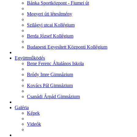
Bánka Sportközpont - Fiumei út
Megyeri úti létesítmény
Szilágyi utcai Kollégium
Berda József Kollégium
Budapesti Egyesített Központi Kollégium
Együttműködés
Bene Ferenc Általános Iskola
Bródy Imre Gimnázium
Kovács Pál Gimnázium
Csanádi Árpád Gimnázium
Galéria
Képek
Videók