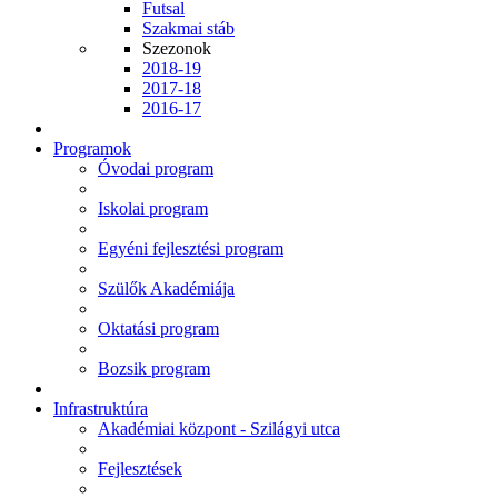
Futsal
Szakmai stáb
Szezonok
2018-19
2017-18
2016-17
Programok
Óvodai program
Iskolai program
Egyéni fejlesztési program
Szülők Akadémiája
Oktatási program
Bozsik program
Infrastruktúra
Akadémiai központ - Szilágyi utca
Fejlesztések