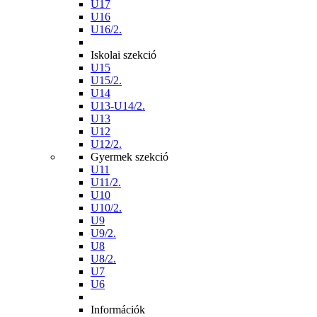
U17
U16
U16/2.
Iskolai szekció
U15
U15/2.
U14
U13-U14/2.
U13
U12
U12/2.
Gyermek szekció
U11
U11/2.
U10
U10/2.
U9
U9/2.
U8
U8/2.
U7
U6
Információk