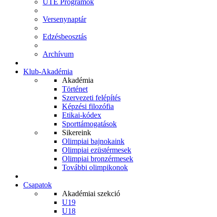
UTE Programok
Versenynaptár
Edzésbeosztás
Archívum
Klub-Akadémia
Akadémia
Történet
Szervezeti felépítés
Képzési filozófia
Etikai-kódex
Sporttámogatások
Sikereink
Olimpiai bajnokaink
Olimpiai ezüstérmesek
Olimpiai bronzérmesek
További olimpikonok
Csapatok
Akadémiai szekció
U19
U18