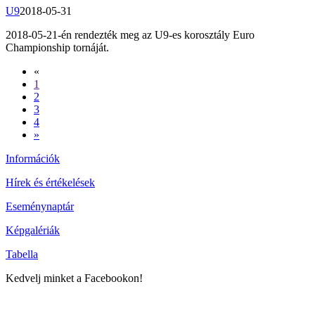
U9
2018-05-31
2018-05-21-én rendezték meg az U9-es korosztály Euro
Championship tornáját.
«
1
2
3
4
»
Információk
Hírek és értékelések
Eseménynaptár
Képgalériák
Tabella
Kedvelj minket a Facebookon!