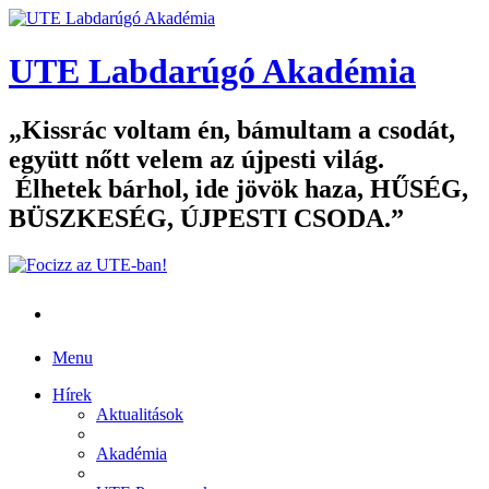
UTE Labdarúgó Akadémia
Kissrác voltam én, bámultam a csodát,
együtt nőtt velem az újpesti világ.
Élhetek bárhol, ide jövök haza, HŰSÉG,
BÜSZKESÉG, ÚJPESTI CSODA.
Menu
Hírek
Aktualitások
Akadémia