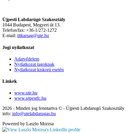
Újpesti Labdarúgó Szakosztály
1044 Budapest, Megyeri út 13.
Telefon/fax: +36-1/272-1272
E-mail:
titkarsag@ute.hu
Jogi nyilatkozat
Adatvédelem
Nyilatkozat tagoknak
Nyilatkozat kiskorú esetén
Linkek
www.ute.hu
www.ujpestfc.hu
2026 - Minden jog fenntartva © - Újpesti Labdarugó Szakosztály
info:
info@utelabdarugas.hu
Powered by Laszlo Morzsa