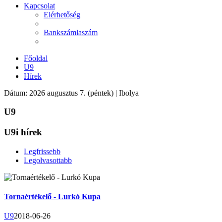
Kapcsolat
Elérhetőség
Bankszámlaszám
Főoldal
U9
Hírek
Dátum: 2026 augusztus 7. (péntek) | Ibolya
U9
U9i hírek
Legfrissebb
Legolvasottabb
Tornaértékelő - Lurkó Kupa
U9
2018-06-26