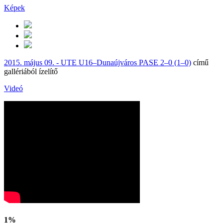
Képek
2015. május 09. - UTE U16–Dunaújváros PASE 2–0 (1–0)
című
gallériából ízelítő
Videó
1%